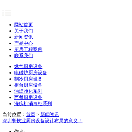
网站首页
关于我们
新闻资讯
产品中心
厨房工程案例
联系我们
燃气厨房设备
电磁炉厨房设备
制冷厨房设备
柜台厨房设备
油烟净化系列
西餐厨房设备
洗碗机消毒柜系列
当前位置：
首页
>
新闻资讯
深圳餐饮业厨房设备设计布局的意义！
作者: