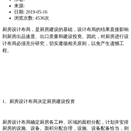
来源:
日期: 2019-05-16
浏览次数:
4536
次
厨房设计布局，是厨房建设的基础，设计布局的结果直接影响
到厨房出品速度、出口质量和建设投资。因此，对厨房进行设
计布局必须充分研究，切实遵循相关原则，以免产生遗憾工
程。
1、厨房设计布局决定厨房建设投资
厨房设计布局确定厨房各工种、区域的面积分配，计划并安排
厨房的设施、设备。面积分配合理，设施、设备配备恰当，则